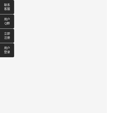
联系
客服
用户
Q群
立即
注册
用户
登录