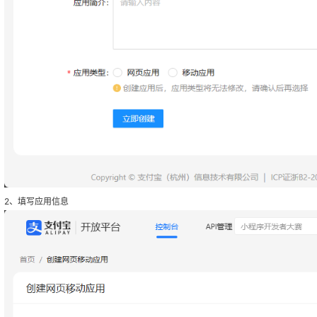
2、填写应用信息