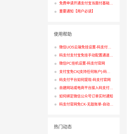
免费申请开通支付宝当面付基础版，费率0.38%
重要通知【用户必读】
使用帮助
微信UOS云端免挂设置-码支付官网
码支付支付宝免挂手动配置通道详细教程
微信PC挂机设置-码支付官网
支付宝免CK[支持任何账户]-码支付官网
码支付平台如何提现-码支付官网
自建网站或电商平台接入码支付PAY支付教程
如何绑定微信公众号订单实时通知
码支付官网免CK-无敌账单-自动申请教程
热门动态