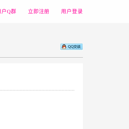
用户Q群
立即注册
用户登录