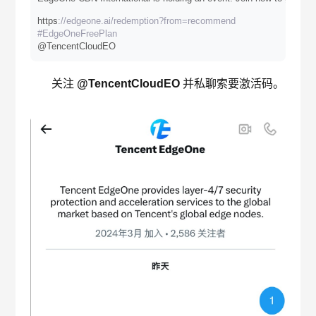
https
://edgeone.ai/redemption?from=recommend
#EdgeOneFreePlan
@TencentCloudEO
关注
@TencentCloudEO
并私聊索要激活码。