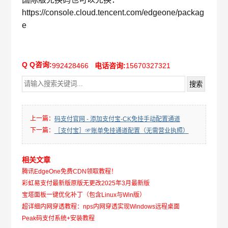
https://console.cloud.tencent.com/edgeone/packag
e
Q Q咨询:
992428466
电话咨询:
15670327321
上一篇：
码支付官网 - 添加支付宝-CK免挂手动配置通道
下一篇：
［支付宝］☞账单免挂通道配置（无需营业执照）
相关文章
腾讯EdgeOne免费CDN领取教程！
彩虹易支付最新版原版无更改2025年3月最新版
宝塔面板一键优化补丁（包含Linux与Win版）
超详细内网穿透教程：nps内网穿透实现Windows远程桌面
Peak码支付系统+安装教程