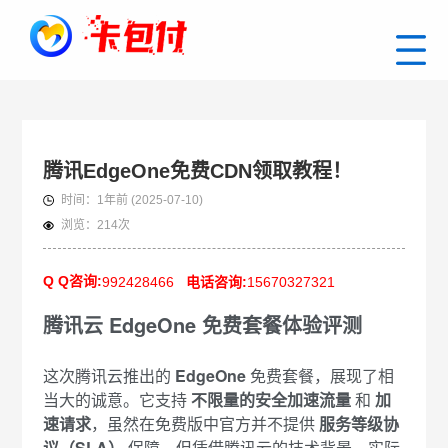
腾讯EdgeOne免费CDN领取教程！
时间：
1年前
(2025-07-10)
浏览：
214次
Q Q咨询:
992428466
电话咨询:
15670327321
腾讯云 EdgeOne 免费套餐体验评测
这次腾讯云推出的
EdgeOne
免费套餐，展现了相
当大的诚意。它支持
不限量的安全加速流量
和
加
速请求
，虽然在免费版中官方并不提供
服务等级协
议（SLA）
保障，但凭借腾讯云的技术背景，实际