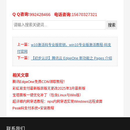
Q Q咨询:
992428466
电话咨询:
15670327321
上一篇：
w10激活码专业版密钥，win10专业版激活教程-码支
付官网
下一篇：
【初步认识】腾讯云 EdgeOne 新功能之 Pages 介绍
相关文章
腾讯EdgeOne免费CDN领取教程！
彩虹易支付最新版原版无更改2025年3月最新版
宝塔面板一键优化补丁（包含Linux与Win版）
超详细内网穿透教程：nps内网穿透实现Windows远程桌面
Peak码支付系统+安装教程
联系我们